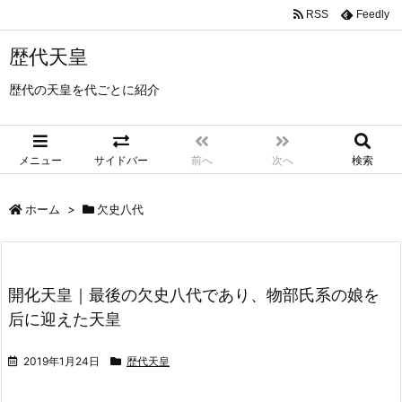
RSS
Feedly
歴代天皇
歴代の天皇を代ごとに紹介
メニュー
サイドバー
前へ
次へ
検索
ホーム
>
欠史八代
開化天皇｜最後の欠史八代であり、物部氏系の娘を
后に迎えた天皇
2019年1月24日
歴代天皇