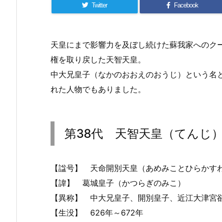
Twitter
Facebook
天皇にまで影響力を及ぼし続けた蘇我家へのク
権を取り戻した天智天皇。
中大兄皇子（なかのおおえのおうじ）という名
れた人物でもありました。
第38代 天智天皇（てんじ
【諡号】 天命開別天皇（あめみことひらかす
【諱】 葛城皇子（かつらぎのみこ）
【異称】 中大兄皇子、開別皇子、近江大津宮
【生没】 626年～672年