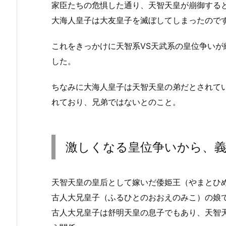
家臣たちの危惧した通り、天智天皇が崩御する
大海人皇子は大友皇子を滅ぼしてしまったので
これをきっかけに天智系VS天武系の皇位争い
した。
ちなみに大海人皇子は天智天皇の弟だとされて
れており、兄弟ではないとのこと。
激しくなる皇位争いから、義
天智天皇の皇后として嫁いだ倭姫王（やまとひ
古人大兄皇子（ふるひとのおおえのみこ）の娘
古人大兄皇子は舒明天皇の息子でもあり、天智