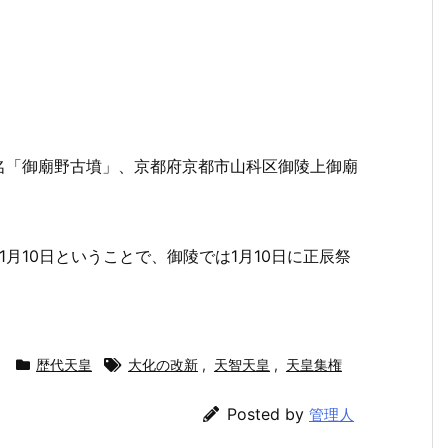
名「御廟野古墳」、京都府京都市山科区御陵上御廟
。
年1月10日ということで、御陵では1月10日に正辰祭
歴代天皇
大化の改新
,
天智天皇
,
天皇集権
Posted by
管理人