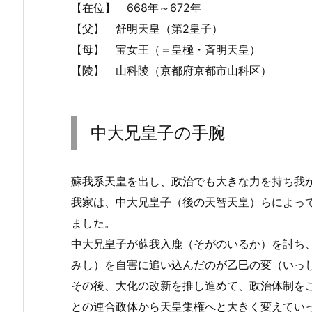
【在位】 668年～672年
【父】 舒明天皇（第2皇子）
【母】 宝女王（＝皇極・斉明天皇）
【陵】 山科陵（京都府京都市山科区）
中大兄皇子の手腕
蘇我系天皇を出し、政治でも大きな力を持ち我
我家は、中大兄皇子（後の天智天皇）らによっ
ました。
中大兄皇子が蘇我入鹿（そがのいるか）を討ち
みし）を自害に追い込んだのが乙巳の変（いっ
その後、大化の改新を推し進めて、政治体制を
との連合政体から天皇集権へと大きく変えてい