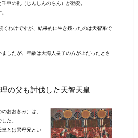
と壬申の乱（じんしんのらん）が勃発。
す。
が続くわけですが、結果的に生き残ったのは天智系で
いましたが、年齢は大海人皇子の方が上だったとさ
理の父も討伐した天智天皇
めのおおきみ）は、
でした。
天皇とは異母兄とい