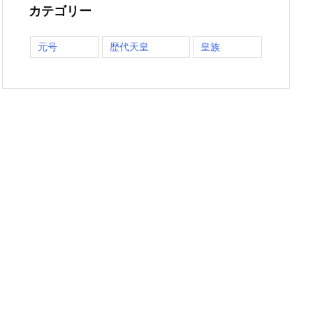
カテゴリー
元号
歴代天皇
皇族