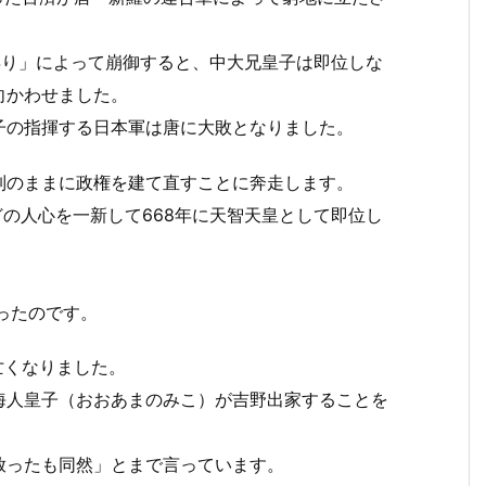
。
祟り」によって崩御すると、中大兄皇子は即位しな
向かわせました。
子の指揮する日本軍は唐に大敗となりました。
制のままに政権を建て直すことに奔走します。
どの人心を一新して668年に天智天皇として即位し
ったのです。
亡くなりました。
海人皇子（おおあまのみこ）が吉野出家することを
放ったも同然」とまで言っています。