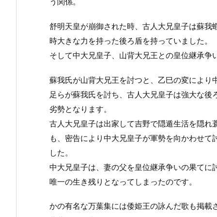
う関係。
舒明天皇が崩御された時、古人大兄皇子は蘇我
時大きな力を持った後ろ盾を持っていました。
そして中大兄皇子、山背大兄王との皇位継承争
蘇我氏が山背大兄王を討つと、乙巳の変により
足らが蘇我氏を討ち、古人大兄皇子は強大な後
劣勢となります。
古人大兄皇子は出家して吉野で隠遁生活を隠れ
も、密告により中大兄皇子が軍勢を向かわせて
した。
中大兄皇子は、妻の父を皇位継承争いの果てに
唯一の生き残りとなってしまったのです。
かの有名な万葉集には倭姫王の詠んだ歌も掲載