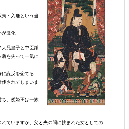
蝦夷・入鹿という当
いが激化。
中大兄皇子と中臣鎌
ろ盾を失って一気に
蓑に謀反を企てる
討伐されてしまいま
討ち、倭姫王は一族
されていますが、父と夫の間に挟まれた女としての