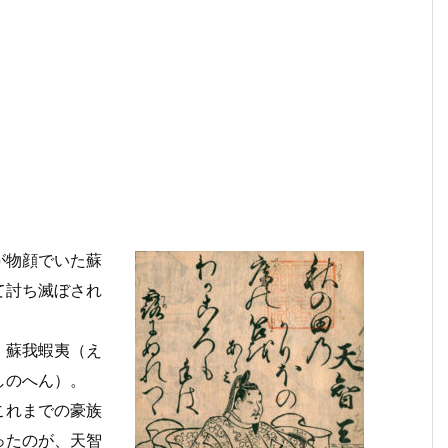
が物顔でいた蘇
て討ち滅ぼされ
、蘇我蝦夷（え
しのへん）。
これまでの豪族
ったのが、天智