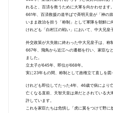
れると、百済を救うために大軍を向かわせます
661年、百済救援の道半ばで斉明天皇が「神の
いまま政治を担う「称制」として軍隊を朝鮮に
けれども「白村江の戦い」において、中大兄皇
外交政策が大失敗に終わった中大兄皇子は、称
667年、飛鳥から近江への遷都を行い、家臣な
ました。
立太子が645年、即位が668年。
実に23年もの間、称制として政権立て直しを図
けれども即位してたった4年、46歳で病により
亡くなる直前、天智天皇は弟だとされている大
許しています。
これを家臣たちは危惧し「虎に翼をつけて野に