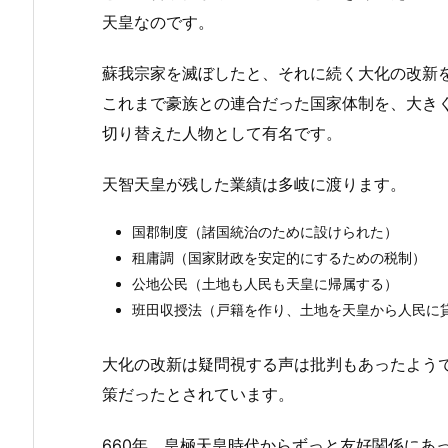
天皇なのです。
蘇我宗家を滅ぼしたと、それに続く大化の改新
これまで豪族との連合だった国家体制を、大き
切り替えた人物として有名です。
天智天皇が残した業績は多岐に渡ります。
国郡制度（諸国統治のために設けられた）
租庸調（国家財政を安定的にするための税制）
公地公民（土地も人民も天皇に帰属する）
班田収授法（戸籍を作り、土地を天皇から人民に
大化の改新は疑問視する声は批判もあったよう
策だったとされています。
660年、皇極天皇時代からずっと友好関係にあ