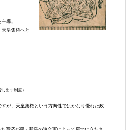
を主導。
く天皇集権へと
貸し出す制度）
ですが、天皇集権という方向性ではかなり優れた政
った百済が唐・新羅の連合軍によって窮地に立たさ