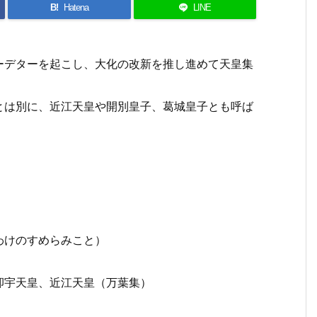
B!
Hatena
LINE
ーデターを起こし、大化の改新を推し進めて天皇集
とは別に、近江天皇や開別皇子、葛城皇子とも呼ば
）
わけのすめらみこと）
卻宇天皇、近江天皇（万葉集）