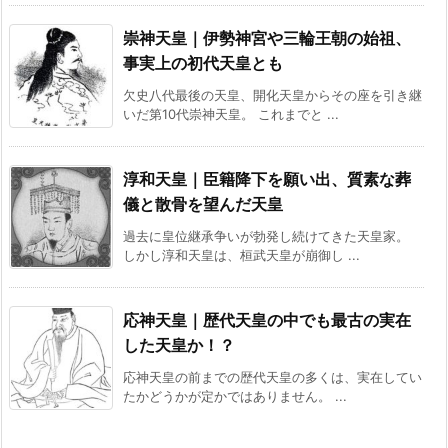
崇神天皇｜伊勢神宮や三輪王朝の始祖、
事実上の初代天皇とも
欠史八代最後の天皇、開化天皇からその座を引き継
いだ第10代崇神天皇。 これまでと ...
淳和天皇｜臣籍降下を願い出、質素な葬
儀と散骨を望んだ天皇
過去に皇位継承争いが勃発し続けてきた天皇家。
しかし淳和天皇は、桓武天皇が崩御し ...
応神天皇｜歴代天皇の中でも最古の実在
した天皇か！？
応神天皇の前までの歴代天皇の多くは、実在してい
たかどうかが定かではありません。 ...