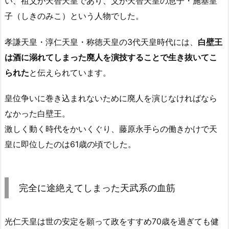
い、祖父が天智天皇であり、父が天智天皇の息子・施基皇
子（しきのみこ）という人物でした。
孝謙天皇・淳仁天皇・称徳天皇の3代天皇時代には、
白壁王
は酒に溺れてしまった廃人を演技することで生き抜いてこ
られた
と伝えられています。
皇位争いに巻き込まれないために廃人を演じなければなら
なかった白壁王。
激しく動く時代をかいくぐり、藤原永手らの働きかけで天
皇に即位したのは61歳の頃でした。
完全に途絶えてしまった天武系の血筋
光仁天皇は世の安定を願って政をすすめ70歳を過ぎても健