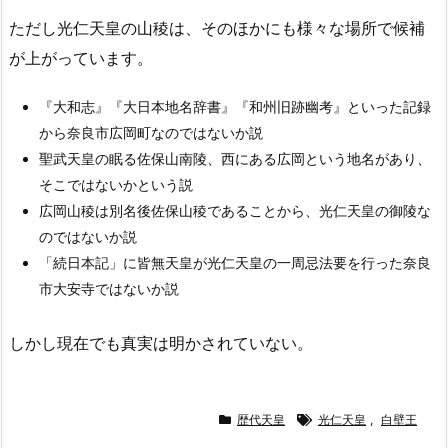
ただし光仁天皇の山稜は、そのほかにも様々な場所で候補
が上がっています。
『大和志』『大日本地名辞書』『和州旧跡幽考』といった記録
から奈良市広岡町なのではないか説
聖武天皇の眠る佐保山南陵、西にある広岡という地名があり、
そこではないかという説
広岡山稜は別名後佐保山稜であることから、光仁天皇の御陵な
のではないか説
「続日本記」に皆無天皇が光仁天皇の一周忌法要を行った奈良
市大安寺ではないか説
しかし現在でも真実は明かされていない。
歴代天皇
光仁天皇
,
白壁王