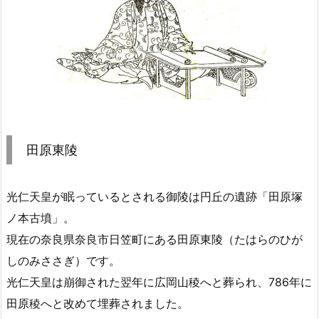
田原東陵
光仁天皇が眠っているとされる御陵は円丘の遺跡「田原塚
ノ本古墳」。
現在の奈良県奈良市日笠町にある田原東陵（たはらのひが
しのみささぎ）です。
光仁天皇は崩御された翌年に広岡山稜へと葬られ、786年に
田原稜へと改めて埋葬されました。