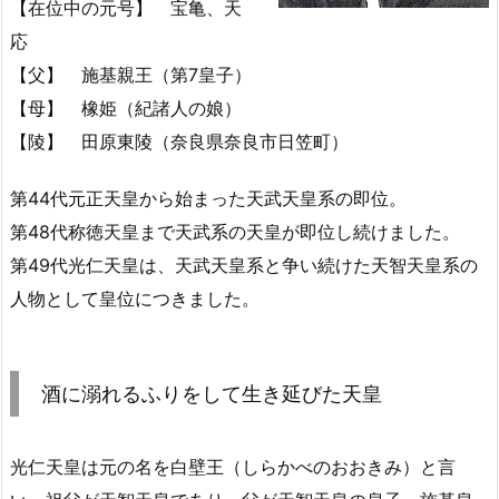
【在位中の元号】 宝亀、天
応
【父】 施基親王（第7皇子）
【母】 橡姫（紀諸人の娘）
【陵】 田原東陵（奈良県奈良市日笠町）
第44代元正天皇から始まった天武天皇系の即位。
第48代称徳天皇まで天武系の天皇が即位し続けました。
第49代光仁天皇は、天武天皇系と争い続けた天智天皇系の
人物として皇位につきました。
酒に溺れるふりをして生き延びた天皇
光仁天皇は元の名を白壁王（しらかべのおおきみ）と言