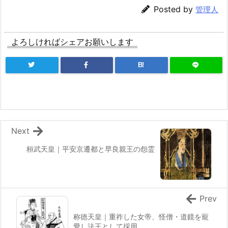
Posted by
管理人
よろしければシェアお願いします
B!
Next
桓武天皇｜平安京遷都と早良親王の怨霊
Prev
称徳天皇｜重祚した女帝、怪僧・道鏡を寵
愛し法王として採用