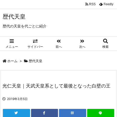
RSS
Feedly
歴代天皇
歴代の天皇を代ごとに紹介
メニュー
サイドバー
前へ
次へ
検索
ホーム
>
歴代天皇
光仁天皇｜天武天皇系として最後となった白壁の王
2019年3月5日
B!