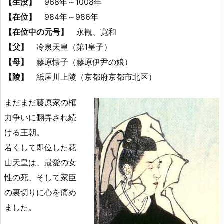
【生没】
968年～1008年
【在位】
984年～986年
【在位中の元号】
永観、寛和
【父】
冷泉天皇（第1皇子）
【母】
藤原懐子（藤原伊尹の娘）
【陵】
紙屋川上陵（京都府京都市北区）
まだまだ藤原家の権
力争いに翻弄され続
ける王朝。
若くして即位した花
山天皇は、最愛の女
性の死、そして家臣
の裏切りに心を痛め
ました。