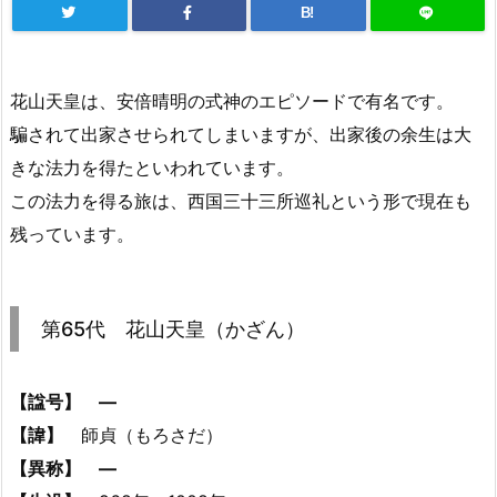
B!
花山天皇は、安倍晴明の式神のエピソードで有名です。
騙されて出家させられてしまいますが、出家後の余生は大
きな法力を得たといわれています。
この法力を得る旅は、西国三十三所巡礼という形で現在も
残っています。
第65代 花山天皇（かざん）
【諡号】
―
【諱】
師貞（もろさだ）
【異称】
―