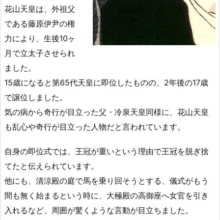
花山天皇は、外祖父
である藤原伊尹の権
力により、生後10ヶ
月で立太子させられ
ました。
15歳になると第65代天皇に即位したものの、2年後の17歳
で譲位しました。
気の病から奇行が目立った父・冷泉天皇同様に、花山天皇
も乱心や奇行が目立った人物だと言われています。
自身の即位式では、王冠が重いという理由で王冠を脱ぎ捨
てたと伝えられています。
他にも、清涼殿の庭で馬を乗り回そうとする、儀式がもう
間も無く始まるという時に、大極殿の高御座へ女官を引き
入れるなど、周囲が驚くような言動が目立ちました。