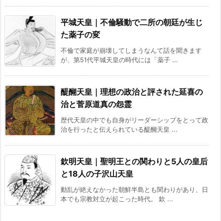
平城天皇｜不倫騒動で二所の朝廷が生じ
た薬子の変
不倫で家庭が崩壊してしまうなんて話を聞きます
が、第51代平城天皇の時代には「薬子 ...
醍醐天皇｜理想の政治と評された延喜の
治と菅原道真の怨霊
歴代天皇の中でも自身がリーダーシップをとって政
治を行ったと伝えられている醍醐天皇 ...
欽明天皇｜聖明王との関わりと5人の皇后
と18人の子沢山天皇
動乱が絶えなかった朝鮮半島とも関わりがあり、日
本でも宗教対立が起こった時代。 欽 ...