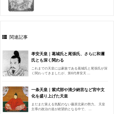
関連記事
孝安天皇｜葛城氏と尾張氏、さらに和邇
氏とも深く関わる
これまでの天皇には豪族である葛城氏と尾張氏が深
く関わってきましたが、第6代孝安天 ...
一条天皇｜紫式部や清少納言など宮中文
化を盛り上げた天皇
まだまだ衰える気配のない藤原北家の勢力。 天皇
主導の政治の道が絶望的となる中で、 ...