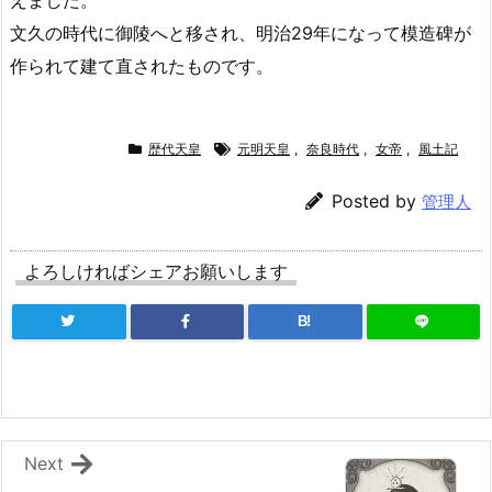
文久の時代に御陵へと移され、明治29年になって模造碑が
作られて建て直されたものです。
歴代天皇
元明天皇
,
奈良時代
,
女帝
,
風土記
Posted by
管理人
よろしければシェアお願いします
B!
Next