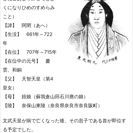
くになりひめのすめらみ
こと）
【諱】 阿閉（あへ）
【生没】 661年～722
年
【在位】 707年～715年
【在位中の元号】 慶
雲、和銅
【父】 天智天皇（第4
皇女）
【母】 姪娘（蘇我倉山田石川麿の娘）
【陵】 奈保山東陵（奈良県奈良市奈良阪町）
文武天皇が病で亡くなった後、その息子である首が即位す
る予定でした。