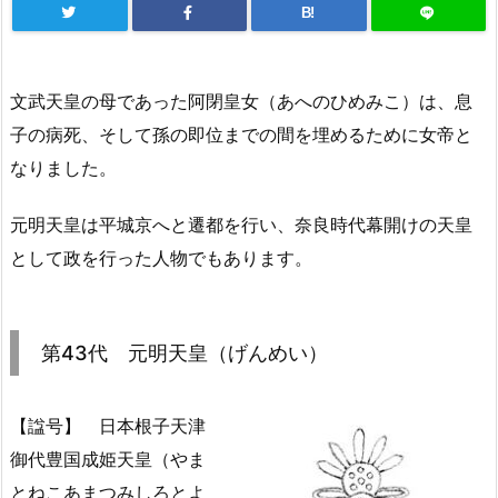
B!
文武天皇の母であった阿閉皇女（あへのひめみこ）は、息
子の病死、そして孫の即位までの間を埋めるために女帝と
なりました。
元明天皇は平城京へと遷都を行い、奈良時代幕開けの天皇
として政を行った人物でもあります。
第43代 元明天皇（げんめい）
【諡号】 日本根子天津
御代豊国成姫天皇（やま
とねこあまつみしろとよ