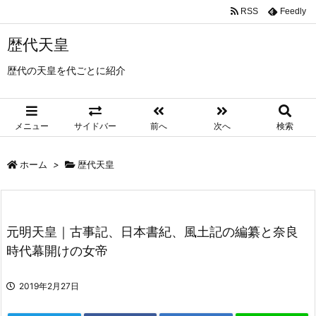
RSS
Feedly
歴代天皇
歴代の天皇を代ごとに紹介
メニュー
サイドバー
前へ
次へ
検索
ホーム
>
歴代天皇
元明天皇｜古事記、日本書紀、風土記の編纂と奈良
時代幕開けの女帝
2019年2月27日