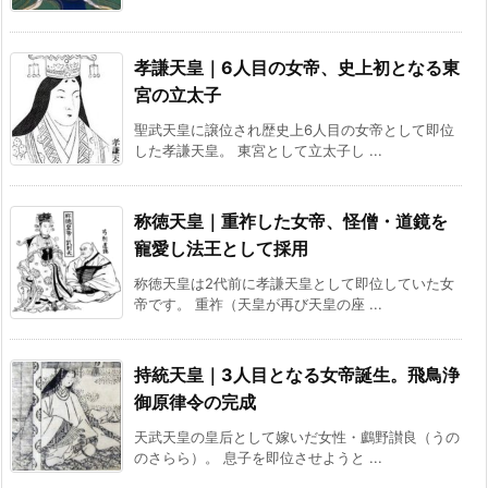
孝謙天皇｜6人目の女帝、史上初となる東
宮の立太子
聖武天皇に譲位され歴史上6人目の女帝として即位
した孝謙天皇。 東宮として立太子し ...
称徳天皇｜重祚した女帝、怪僧・道鏡を
寵愛し法王として採用
称徳天皇は2代前に孝謙天皇として即位していた女
帝です。 重祚（天皇が再び天皇の座 ...
持統天皇｜3人目となる女帝誕生。飛鳥浄
御原律令の完成
天武天皇の皇后として嫁いだ女性・鸕野讃良（うの
のさらら）。 息子を即位させようと ...