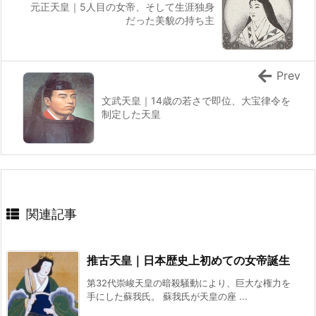
元正天皇｜5人目の女帝、そして生涯独身
だった美貌の持ち主
Prev
文武天皇｜14歳の若さで即位、大宝律令を
制定した天皇
関連記事
推古天皇｜日本歴史上初めての女帝誕生
第32代崇峻天皇の暗殺騒動により、巨大な権力を
手にした蘇我氏。 蘇我氏が天皇の座 ...