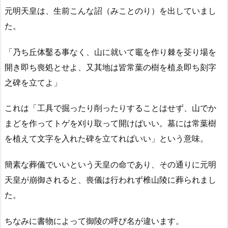
元明天皇は、生前こんな詔（みことのり）を出していまし
た。
「乃ち丘体鑿る事なく、山に就いて竈を作り棘を芟り場を
開き即ち喪処とせよ、又其地は皆常葉の樹を植ゑ即ち刻字
之碑を立てよ」
これは「工具で掘ったり削ったりすることはせず、山でか
まどを作ってトゲを刈り取って開けばいい。墓には常葉樹
を植えて文字を入れた碑を立てればいい」という意味。
簡素な葬儀でいいという天皇の命であり、その通りに元明
天皇が崩御されると、喪儀は行われず椎山陵に葬られまし
た。
ちなみに書物によって御陵の呼び名が違います。