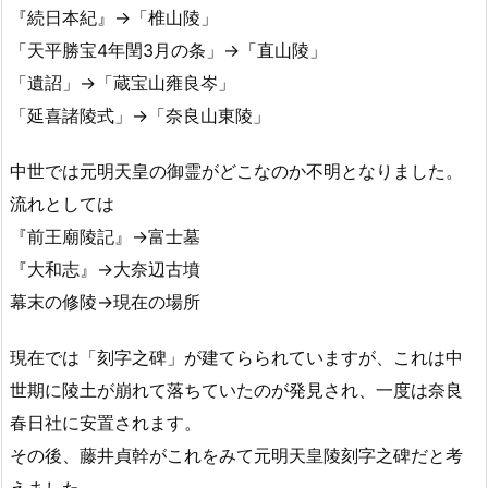
『続日本紀』→「椎山陵」
「天平勝宝4年閏3月の条」→「直山陵」
「遺詔」→「蔵宝山雍良岑」
「延喜諸陵式」→「奈良山東陵」
中世では元明天皇の御霊がどこなのか不明となりました。
流れとしては
『前王廟陵記』→富士墓
『大和志』→大奈辺古墳
幕末の修陵→現在の場所
現在では「刻字之碑」が建てらられていますが、これは中
世期に陵土が崩れて落ちていたのが発見され、一度は奈良
春日社に安置されます。
その後、藤井貞幹がこれをみて元明天皇陵刻字之碑だと考
えました。