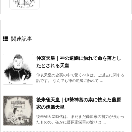
関連記事
仲哀天皇｜神の逆鱗に触れて命を落とし
たとされる天皇
仲哀天皇の史実の中で驚くべきは、ご逝去に関する
話です。 なんでも神の逆鱗に触れて ...
後朱雀天皇｜伊勢神宮の祟に怯えた藤原
家の傀儡天皇
後朱雀天皇時代は、まだまだ藤原家の勢力が強かっ
たものの、確かに藤原家栄華の陰りは ...