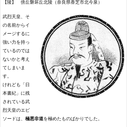
【陵】 傍丘磐坏丘北陵（奈良県香芝市北今泉）
武烈天皇、そ
の名前からイ
メージするに
強い力を持っ
ているのでは
ないかと考え
てしまいま
す。
けれども「日
本書紀」に残
されている武
烈天皇のエピ
ソードは、
極悪非道
を極めたものばかりでした。