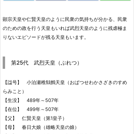
顕宗天皇や仁賢天皇のように民衆の気持ちが分かる、民衆
のための政を行う天皇もいれば武烈天皇のように残虐極ま
りないエピソードが残る天皇もいます。
第25代 武烈天皇（ぶれつ）
【諡号】 小泊瀬稚鷦鷯天皇（おばつせわかさざきのすめ
らみこと）
【生没】 489年～507年
【在位】 499年～507年
【父】 仁賢天皇（第1皇子）
【母】 春日大娘（雄略天皇の娘）