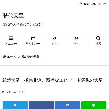
RSS
Feedly
歴代天皇
歴代の天皇を代ごとに紹介
メニュー
サイドバー
前へ
次へ
検索
ホーム
>
歴代天皇
武烈天皇｜極悪非道、残虐なエピソード満載の天皇
2019年2月9日
B!