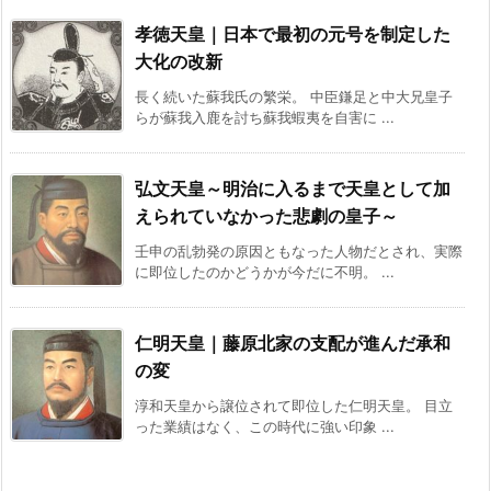
孝徳天皇｜日本で最初の元号を制定した
大化の改新
長く続いた蘇我氏の繁栄。 中臣鎌足と中大兄皇子
らが蘇我入鹿を討ち蘇我蝦夷を自害に ...
弘文天皇～明治に入るまで天皇として加
えられていなかった悲劇の皇子～
壬申の乱勃発の原因ともなった人物だとされ、実際
に即位したのかどうかが今だに不明。 ...
仁明天皇｜藤原北家の支配が進んだ承和
の変
淳和天皇から譲位されて即位した仁明天皇。 目立
った業績はなく、この時代に強い印象 ...