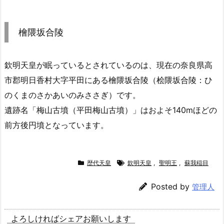
檜隈坂合陵
欽明天皇が眠っているとされているのは、現在の奈良県高
市郡明日香村大字平田にある檜隈坂合陵（桧隈坂合陵：ひ
のくまのさかあいのみささぎ）です。
遺跡名「梅山古墳（平田梅山古墳）」はおよそ140mほどの
前方後円墳となっています。
歴代天皇
欽明天皇
,
聖明王
,
蘇我稲目
Posted by
管理人
よろしければシェアお願いします