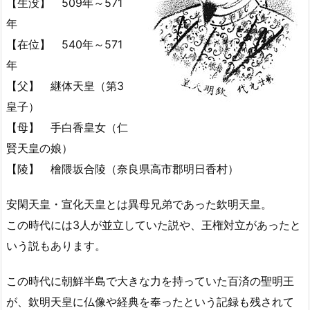
【生没】 509年～571
年
【在位】 540年～571
年
【父】 継体天皇（第3
皇子）
【母】 手白香皇女（仁
賢天皇の娘）
【陵】 檜隈坂合陵（奈良県高市郡明日香村）
安閑天皇・宣化天皇とは異母兄弟であった欽明天皇。
この時代には3人が並立していた説や、王権対立があったと
いう説もあります。
この時代に朝鮮半島で大きな力を持っていた百済の聖明王
が、欽明天皇に仏像や経典を奉ったという記録も残されて