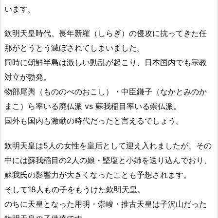
います。
欽明天皇時代、長年新羅（しらぎ）の侵攻に抗ってきた任
那がとうとう滅ぼされてしまいました。
同時に朝鮮半島は激しい動乱が起こり、日本国内でも宗教
対立が勃発。
物部尾輿（もののべのおこし）・中臣鎌子（なかとみのか
まこ）ら率いる廃仏派 vs 蘇我稲目率いる崇仏派。
国外も国内も激動の時代だったと言えるでしょう。
欽明天皇は5人の女性を皇后として迎え入れましたが、その
中には蘇我稲目の2人の娘・堅塩と小姉を送り込んでおり、
蘇我氏の影響力が大きくなったことも予想されます。
そして18人もの子をもうけた欽明天皇。
のちに天皇となった用明・崇峻・推古天皇は子沢山だった