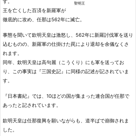
す。
聖明王
王を亡くした百済を新羅軍が
徹底的に攻め、任那は562年に滅亡。
事態を聞いて欽明天皇は激怒し、562年に新羅討伐軍を送り
込むものの、新羅軍の仕掛けた罠により退却を余儀なくさ
れます。
同年、欽明天皇は高句麗（こうくり）にも軍を送ってお
り、この事実は『三国史記』に同様の記述が記されていま
す。
『日本書紀』では、10ほどの国が集まった連合国が任那で
あったと記されています。
欽明天皇は任那復興を願いながらも、道半ばで崩御されま
した。