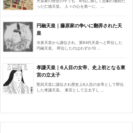
天皇家の歴史の中でも、即位に際して悲劇の連続だ
った仁徳天皇。 人々の心を第一に、 ...
円融天皇｜藤原家の争いに翻弄された天
皇
冷泉天皇から譲位され、第64代天皇へと即位した
円融天皇。 即位したのはわずか10 ...
孝謙天皇｜6人目の女帝、史上初となる東
宮の立太子
聖武天皇に譲位され歴史上6人目の女帝として即位
した孝謙天皇。 東宮として立太子し ...