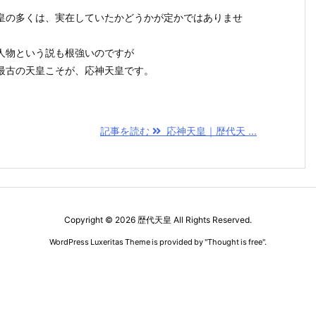
皇の多くは、実在していたかどうかが定かではありませ
人物という説も根強いのですが
最古の天皇こそが、応神天皇です。
記事を読む
応神天皇｜歴代天 ...
Copyright ©
2026
歴代天皇
All Rights Reserved.
WordPress Luxeritas Theme is provided by "
Thought is free
".