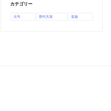
カテゴリー
元号
歴代天皇
皇族