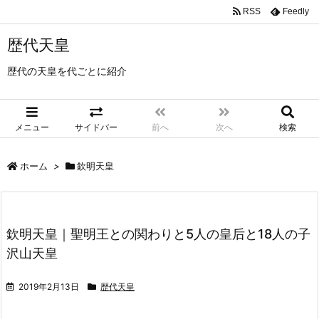
RSS
Feedly
歴代天皇
歴代の天皇を代ごとに紹介
メニュー
サイドバー
前へ
次へ
検索
ホーム
>
欽明天皇
欽明天皇｜聖明王との関わりと5人の皇后と18人の子
沢山天皇
2019年2月13日
歴代天皇