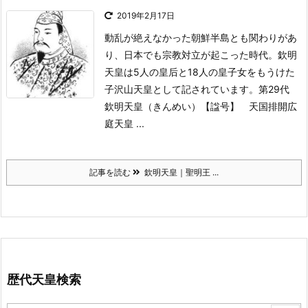
2019年2月17日
動乱が絶えなかった朝鮮半島とも関わりがあ
り、日本でも宗教対立が起こった時代。
欽明
天皇は5人の皇后と18人の皇子女をもうけた
子沢山天皇として記されています。
第29代
欽明天皇（きんめい）
【諡号】 天国排開広
庭天皇 ...
記事を読む
欽明天皇｜聖明王 ...
歴代天皇検索