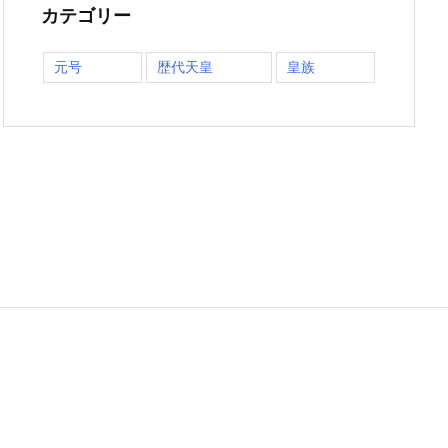
カテゴリー
元号
歴代天皇
皇族