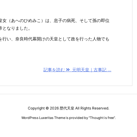
皇女（あへのひめみこ）は、息子の病死、そして孫の即位
帝となりました。
を行い、奈良時代幕開けの天皇として政を行った人物でも
記事を読む
元明天皇｜古事記 ...
Copyright ©
2026
歴代天皇
All Rights Reserved.
WordPress Luxeritas Theme is provided by "
Thought is free
".