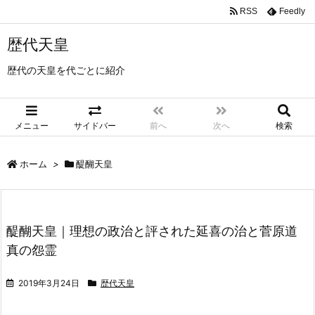
RSS
Feedly
歴代天皇
歴代の天皇を代ごとに紹介
メニュー
サイドバー
前へ
次へ
検索
ホーム
>
醍醐天皇
醍醐天皇｜理想の政治と評された延喜の治と菅原道
真の怨霊
2019年3月24日
歴代天皇