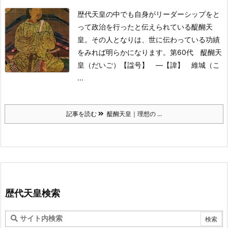
歴代天皇の中でも自身がリーダーシップをと
って政治を行ったと伝えられている醍醐天
皇。
その人となりは、世に伝わっている功績
をみれば明らかになります。
第60代 醍醐天
皇（だいご）
【諡号】 ―
【諱】 維城（こ
...
記事を読む
醍醐天皇｜理想の ...
歴代天皇検索