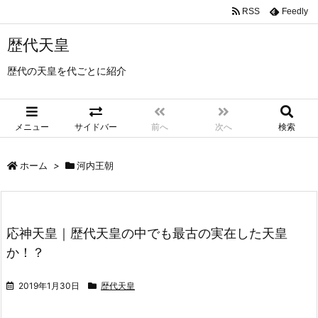
RSS
Feedly
歴代天皇
歴代の天皇を代ごとに紹介
メニュー
サイドバー
前へ
次へ
検索
ホーム
>
河内王朝
応神天皇｜歴代天皇の中でも最古の実在した天皇
か！？
2019年1月30日
歴代天皇