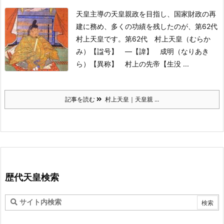
天皇主導の天皇親政を目指し、国家財政の再
建に務め、多くの功績を残したのが、第62代
村上天皇です。
第62代 村上天皇（むらか
み）
【諡号】 ―
【諱】 成明（なりあき
ら）
【異称】 村上の先帝
【生没 ...
記事を読む
村上天皇｜天皇親 ...
歴代天皇検索