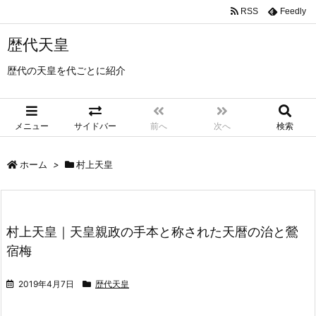
RSS
Feedly
歴代天皇
歴代の天皇を代ごとに紹介
メニュー
サイドバー
前へ
次へ
検索
ホーム
>
村上天皇
村上天皇｜天皇親政の手本と称された天暦の治と鶯
宿梅
2019年4月7日
歴代天皇